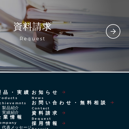
資料請求
Request
製品・実績
お知らせ
roducts
News
お問い合わせ・
無料相談
chievemnts
製品紹介
Contact
実績紹介
資料請求
企業情報
Request
ompany
採用情報
代表メッセージ