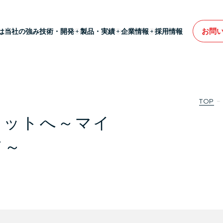
お問
は
当社の強み
技術・開発
製品・実績
企業情報
採用情報
TOP
ニットへ～マイ
て～