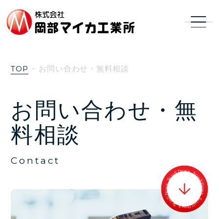
TOP
お問い合わせ・無料相談
お問い合わせ・無
料相談
Contact
l
l
o
D
r
o
c
S
w
n
n
w
S
o
c
D
r
o
l
l
l
l
o
D
r
c
o
S
w
n
n
w
S
o
c
D
r
o
l
l