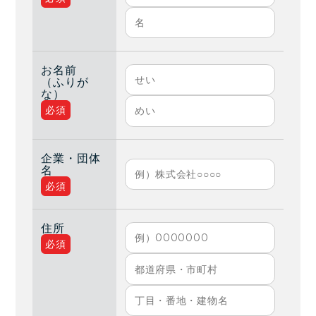
お名前
（ふりが
な）
必須
企業・団体
名
必須
住所
必須