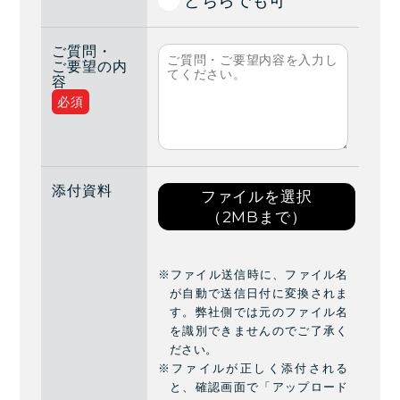
どちらでも可
ご質問・
ご要望の内
容
必須
添付資料
ファイルを選択
（2MBまで）
※ファイル送信時に、ファイル名
が自動で送信日付に変換されま
す。弊社側では元のファイル名
を識別できませんのでご了承く
ださい。
※ファイルが正しく添付される
と、確認画面で「アップロード