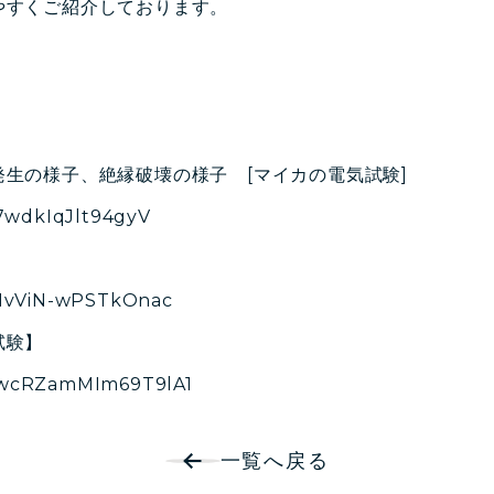
やすくご紹介しております。
生の様子、絶縁破壊の様子 [マイカの電気試験]
K7wdkIqJlt94gyV
=IHvViN-wPSTkOnac
試験】
i=wcRZamMIm69T9lA1
一覧へ戻る